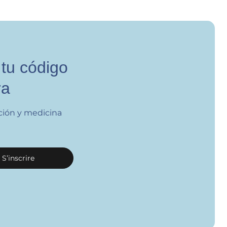
 tu código
ra
ción y medicina
S’inscrire