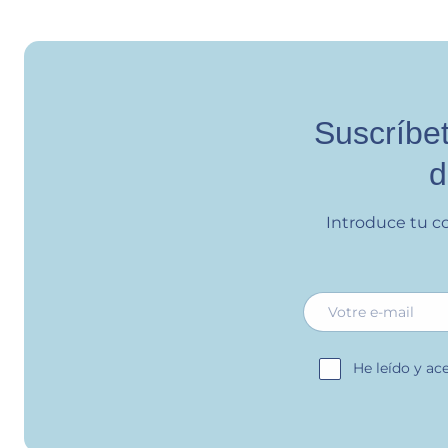
Suscríbet
d
Introduce tu c
E-mail
He leído y ac