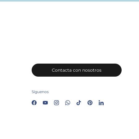
Contacta con nosotros
Síguenos
Facebook
YouTube
Instagram
WhatsApp
TikTok
Pinterest
LinkedIn