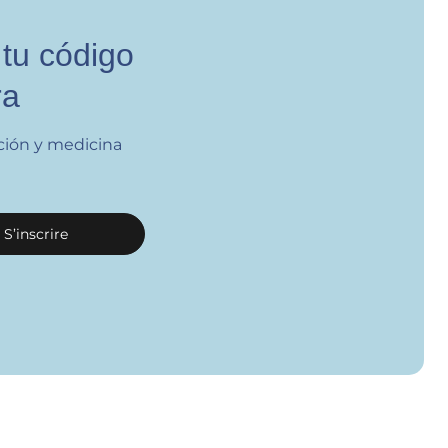
 tu código
ra
ción y medicina
S’inscrire