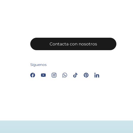
Contacta con nosotros
Síguenos
Facebook
YouTube
Instagram
WhatsApp
TikTok
Pinterest
LinkedIn