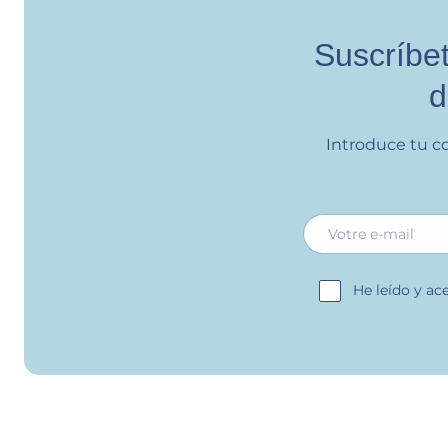
Suscríbet
d
Introduce tu c
E-mail
He leído y ac