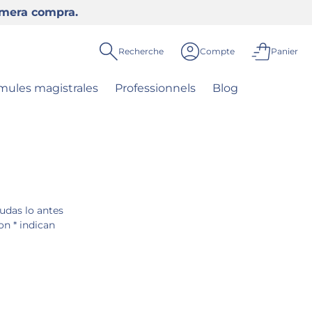
rimera compra.
Recherche
Compte
Panier
mules magistrales
Professionnels
Blog
udas lo antes
on * indican