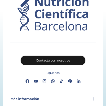
Contacta con nosotros
Síguenos
Facebook
YouTube
Instagram
WhatsApp
TikTok
Pinterest
LinkedIn
Más información