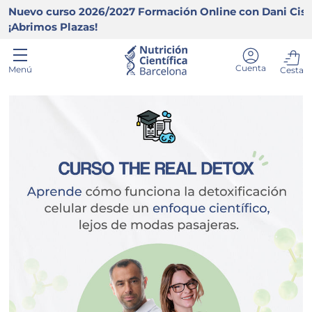
vo curso 2026/2027 Formación Online con Dani Ciscar y 
Ir al contenido
rimos Plazas!
Menú
Cuenta
Menú
Cesta
Buscar
Buscar