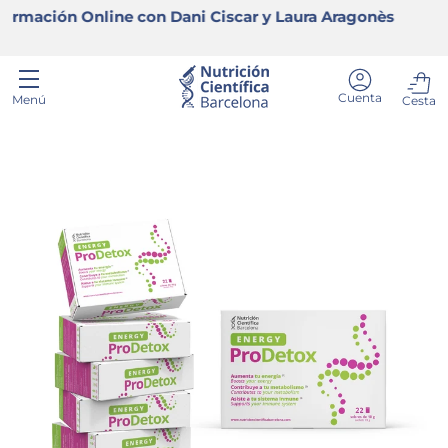
con Dani Ciscar y Laura Aragonès
🏆Premio a la M
Ir al contenido
Menú
Cuenta
Menú
Cesta
Buscar
Buscar