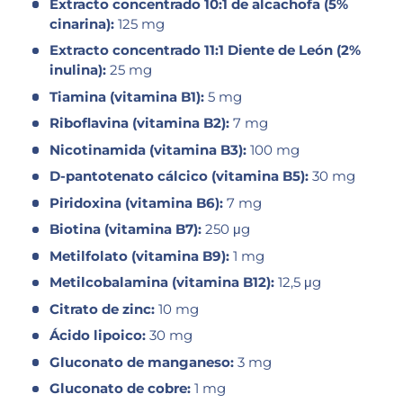
Extracto concentrado 10:1 de alcachofa (5%
cinarina):
125 mg
Extracto concentrado 11:1 Diente de León (2%
inulina):
25 mg
Tiamina (vitamina B1):
5 mg
Riboflavina (vitamina B2):
7 mg
Nicotinamida (vitamina B3):
100 mg
D-pantotenato cálcico (vitamina B5):
30 mg
Piridoxina (vitamina B6):
7 mg
Biotina (vitamina B7):
250 μg
Metilfolato (vitamina B9):
1 mg
Metilcobalamina (vitamina B12):
12,5 μg
Citrato de zinc:
10 mg
Ácido lipoico:
30 mg
Gluconato de manganeso:
3 mg
Gluconato de cobre:
1 mg