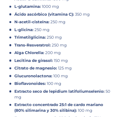
L-glutamina:
1000 mg
Ácido ascórbico (vitamina C):
350 mg
N-acetil-cisteína:
250 mg
L-glicina:
250 mg
Trimetilglicina:
250 mg
Trans-Resveratrol:
250 mg
Alga Chlorella:
200 mg
Lecitina de girasol:
150 mg
Citrato de magnesio:
125 mg
Glucuronolactona:
100 mg
Bioflavonoides:
100 mg
Extracto seco de lepidium latifoliumselenio:
50
mg
Extracto concentrado 25:1 de cardo mariano
(80% silimarina y 30% silibina):
100 mg